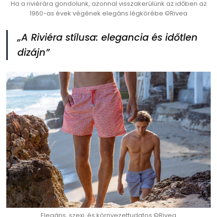
Ha a riviérára gondolunk, azonnal visszakerülünk az időben az
1960-as évek végének elegáns légkörébe ©Rivea
„A Riviéra stílusa: elegancia és időtlen
dizájn”
Elegáns, szexi, és környezettudatos ©Rivea