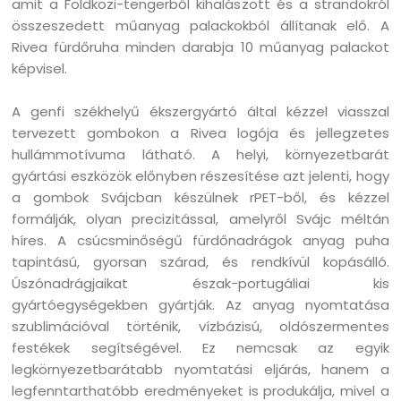
amit a Földközi-tengerből kihalászott és a strandokról
összeszedett műanyag palackokból állítanak elő. A
Rivea fürdőruha minden darabja 10 műanyag palackot
képvisel.
A genfi ​​székhelyű ékszergyártó által kézzel viasszal
tervezett gombokon a Rivea logója és jellegzetes
hullámmotívuma látható. A helyi, környezetbarát
gyártási eszközök előnyben részesítése azt jelenti, hogy
a gombok Svájcban készülnek rPET-ből, és kézzel
formálják, olyan precizitással, amelyről Svájc méltán
híres. A csúcsminőségű fürdőnadrágok anyag puha
tapintású, gyorsan szárad, és rendkívül kopásálló.
Úszónadrágjaikat észak-portugáliai kis
gyártóegységekben gyártják. Az anyag nyomtatása
szublimációval történik, vízbázisú, oldószermentes
festékek segítségével. Ez nemcsak az egyik
legkörnyezetbarátabb nyomtatási eljárás, hanem a
legfenntarthatóbb eredményeket is produkálja, mivel a