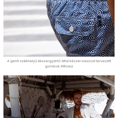
A genfi ​​székhelyű ékszergyártó által kézzel viasszal tervezett
gombok ©Rivea