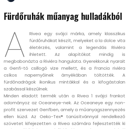
Fürdőruhák műanyag hulladákból
A
Rivea egy svájci márka, amely klasszikus
fürdőruhákat készít, melyeket a la dolce vita
életérzés, valamint a legendás Riviéra
ihletett. Az alapítókat mindig is
megbabonázta a Riviéra hangulata. Gyerekkoruk nyarait
a Genfi-tó csillogó vize mellett, és a Francia riviéra
csíkos napernyőinek árnyékában töltötték. A
fürdőnadrágok ikonikus mintákkal és a kifogástalan
szabással készűlnek.
Minden eladott termék után a Rivea 1 svájci frankot
adományoz az Oceaneye-nek. Az Oceaneye egy non-
profit szervezet Genfben, amely a műanyagszennyezés
ellen küzd. Az Oeko-Tex® tanúsítvánnyal rendelkező
szövetet kifejezetten a Rivea számára fejlesztették ki