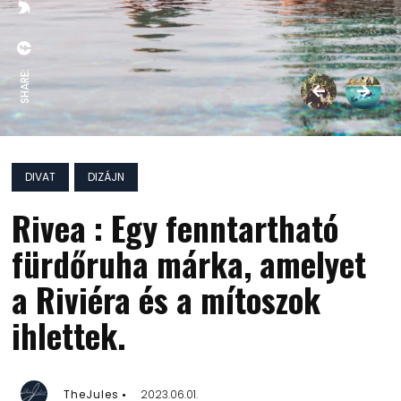
SHARE:
DIVAT
DIZÁJN
Rivea : Egy fenntartható
fürdőruha márka, amelyet
a Riviéra és a mítoszok
ihlettek.
TheJules
2023.06.01.