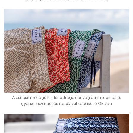
A csúcsminőségű fürdőnadrágok anyag puha tapintású,
gyorsan szárad, és rendkívül kopásálló ©Rivea