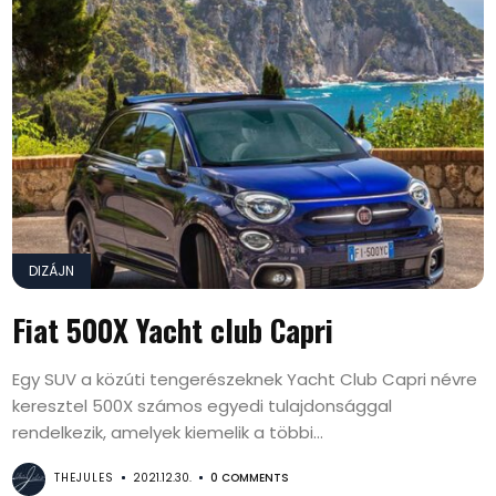
DIZÁJN
Fiat 500X Yacht club Capri
Egy SUV a közúti tengerészeknek Yacht Club Capri névre
keresztel 500X számos egyedi tulajdonsággal
rendelkezik, amelyek kiemelik a többi...
THEJULES
2021.12.30.
0 COMMENTS