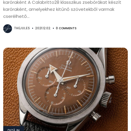
karóraként A Calabritto28 klasszikus zsebórákat készít
karóraként, amelyekhez kitűnő szövetekből varrnak
cserélhető...
THEJULES
2021.12.02.
0 COMMENTS
DIZÁJN