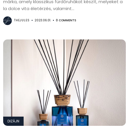
márka, amely klasszikus fürdőruhákat készít, melyeket a
la dolce vita életérzés, valamint...
THEJULES
2023.06.01.
0 COMMENTS
DIZÁJN