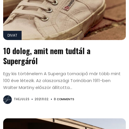
DIVAT
10 dolog, amit nem tudtál a
Supergáról
Egy kis történelem A Superga tornacipő már több mint
100 éve létezik. Az olaszországi Torinóban 1911-ben
Walter Martiny először állította...
THEJULES
2021.11.02.
0 COMMENTS