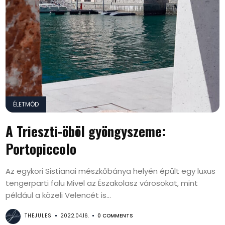
ÉLETMÓD
A Trieszti-öböl gyöngyszeme:
Portopiccolo
Az egykori Sistianai mészkőbánya helyén épült egy luxus
tengerparti falu Mivel az Északolasz városokat, mint
például a közeli Velencét is...
THEJULES
2022.04.16.
0 COMMENTS