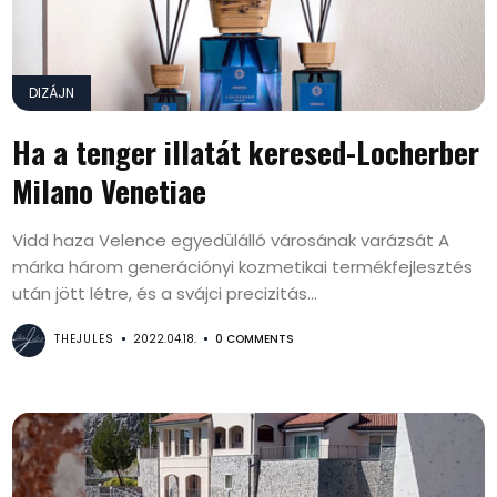
DIZÁJN
Ha a tenger illatát keresed-Locherber
Milano Venetiae
Vidd haza Velence egyedülálló városának varázsát A
márka három generációnyi kozmetikai termékfejlesztés
után jött létre, és a svájci precizitás...
THEJULES
2022.04.18.
0 COMMENTS