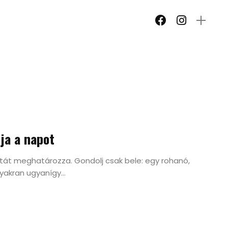
bja a napot
tát meghatározza. Gondolj csak bele: egy rohanó,
akran ugyanígy...