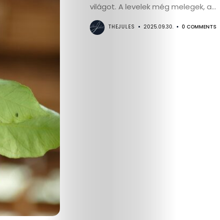
Életmód
világot. A levelek még melegek, a...
Utazás
THEJULES
2025.09.30.
0 COMMENTS
Dizájn
Divat
Kultúra
Gasztró
Interjú
Címlapsztorik
Kapcsolat