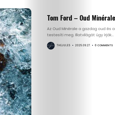
Search
Tom Ford – Oud Minéral
Az Oud Minérale a gazdag oud és az
testesíti meg. Illatvilágát úgy írják...
THEJULES
2025.09.27.
0 COMMENTS