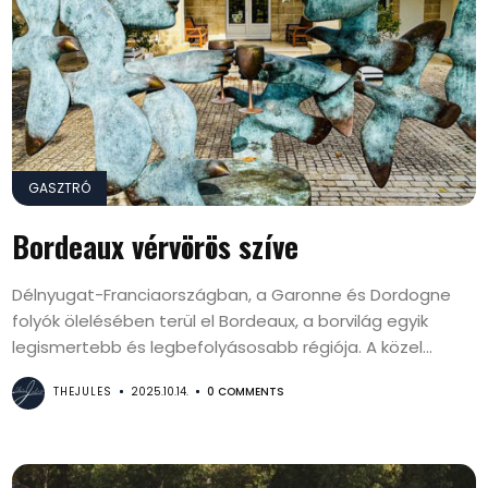
GASZTRÓ
Bordeaux vérvörös szíve
Délnyugat-Franciaországban, a Garonne és Dordogne
folyók ölelésében terül el Bordeaux, a borvilág egyik
legismertebb és legbefolyásosabb régiója. A közel...
THEJULES
2025.10.14.
0 COMMENTS