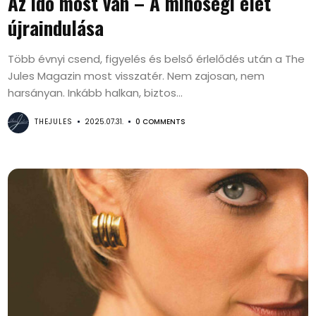
Az idő most van – A minőségi élet
újraindulása
Több évnyi csend, figyelés és belső érlelődés után a The
Jules Magazin most visszatér. Nem zajosan, nem
harsányan. Inkább halkan, biztos...
THEJULES
2025.07.31.
0 COMMENTS