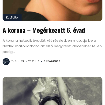
KULTÚRA
A korona – Megérkezett 6. évad
A korona hatodik évadát két részletben mutatja be a
Netflix: mától látható az első négy rész, december 14-én
pedig...
THEJULES
2023.11.16.
0 COMMENTS