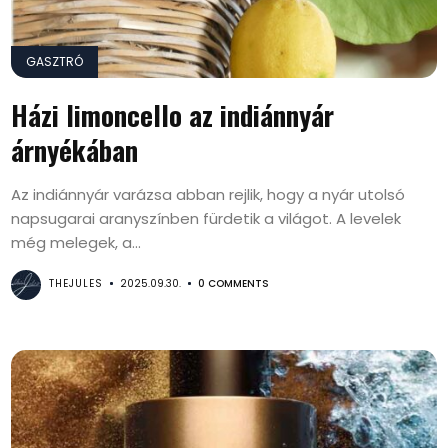
GASZTRÓ
Házi limoncello az indiánnyár
árnyékában
Az indiánnyár varázsa abban rejlik, hogy a nyár utolsó
napsugarai aranyszínben fürdetik a világot. A levelek
még melegek, a...
THEJULES
2025.09.30.
0 COMMENTS