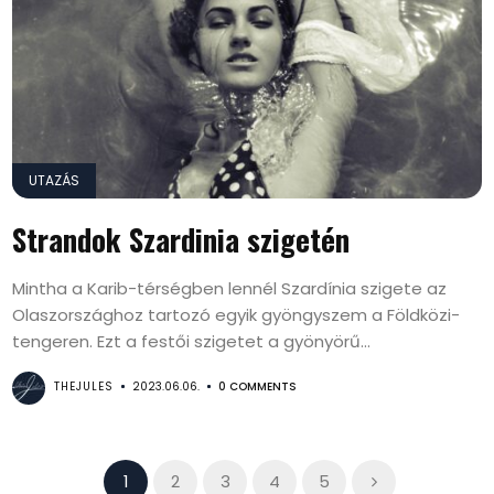
UTAZÁS
Strandok Szardinia szigetén
Mintha a Karib-térségben lennél Szardínia szigete az
Olaszországhoz tartozó egyik gyöngyszem a Földközi-
tengeren. Ezt a festői szigetet a gyönyörű...
THEJULES
2023.06.06.
0 COMMENTS
1
2
3
4
5