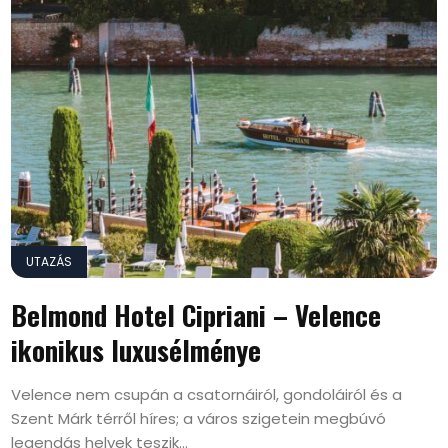
UTAZÁS
Belmond Hotel Cipriani – Velence
ikonikus luxusélménye
Velence nem csupán a csatornáiról, gondoláiról és a
Szent Márk térről híres; a város szigetein megbúvó
legendás helyek teszik...