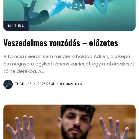
KULTÚRA
Veszedelmes vonzódás – előzetes
A farncia riviérán sem mindenki boldog Adrien, a jóképű
és megnyerő egykori táncos karrierjét egy motorbaleset
törte derékba. A...
THEJULES
2023.05.31.
0 COMMENTS