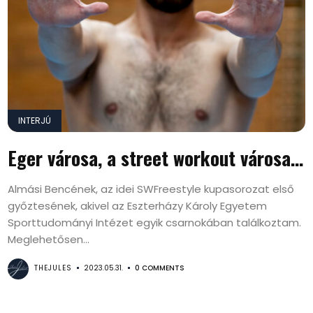
INTERJÚ
Eger városa, a street workout városa…
Almási Bencének, az idei SWFreestyle kupasorozat első
győztesének, akivel az Eszterházy Károly Egyetem
Sporttudományi Intézet egyik csarnokában találkoztam.
Meglehetősen...
THEJULES
2023.05.31.
0 COMMENTS