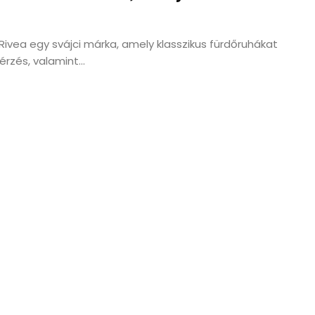
ivea egy svájci márka, amely klasszikus fürdőruhákat
érzés, valamint...