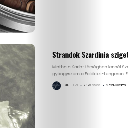
Életmód
Strandok Szardinia szige
Utazás
Mintha a Karib-térségben lennél Sz
gyöngyszem a Földközi-tengeren. Ezt
Dizájn
THEJULES
2023.06.06.
0 COMMENTS
Divat
Kultúra
Gasztró