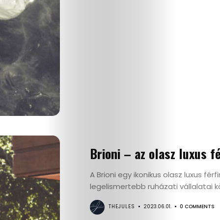
Interjú
Címlapsztorik
Kapcsolat
Search
Brioni – az olasz luxus f
A Brioni egy ikonikus olasz luxus fér
legelismertebb ruházati vállalatai köz
THEJULES
2023.06.01.
0 COMMENTS