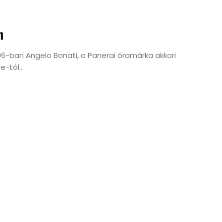
n
06-ban Angelo Bonati, a Panerai óramárka akkori
-tól...