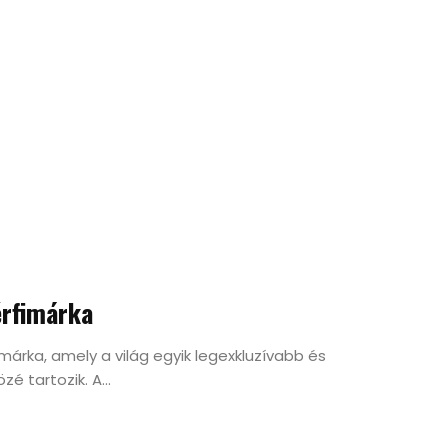
érfimárka
fimárka, amely a világ egyik legexkluzívabb és
é tartozik. A...