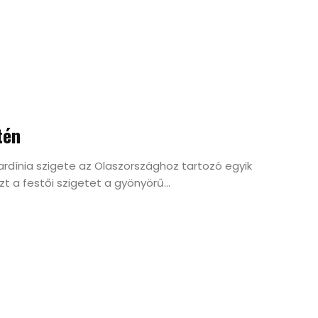
tén
ardínia szigete az Olaszországhoz tartozó egyik
 a festői szigetet a gyönyörű...