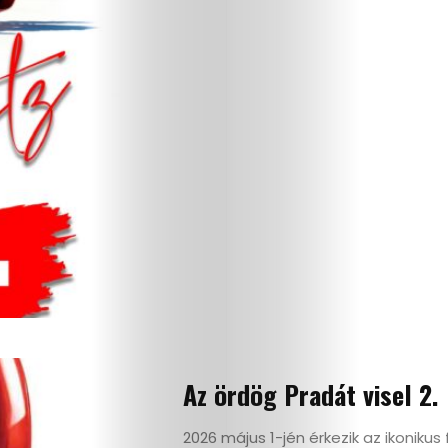
Életmód
Utazás
Dizájn
Divat
Kultúra
Az ördög Pradát visel 2.
Gasztró
2026 május 1-jén érkezik az ikonikus 