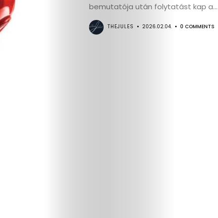
bemutatója után folytatást kap a...
Interjú
THEJULES
2026.02.04.
0 COMMENTS
Címlapsztorik
Kapcsolat
Search