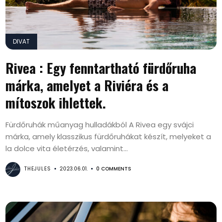
DIVAT
Rivea : Egy fenntartható fürdőruha
márka, amelyet a Riviéra és a
mítoszok ihlettek.
Fürdőruhák műanyag hulladákból A Rivea egy svájci
márka, amely klasszikus fürdőruhákat készít, melyeket a
la dolce vita életérzés, valamint...
THEJULES
2023.06.01.
0 COMMENTS