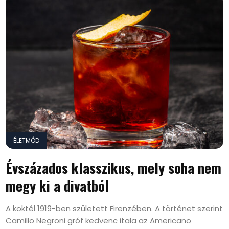
ÉLETMÓD
Évszázados klasszikus, mely soha nem
megy ki a divatból
A koktél 1919-ben született Firenzében. A történet szerint
Camillo Negroni gróf kedvenc itala az Americano