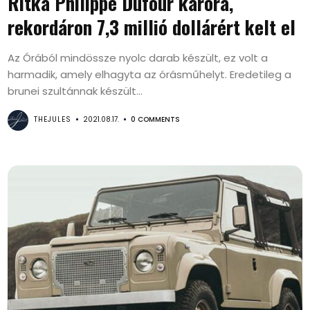
Ritka Philippe Dufour karóra,
rekordáron 7,3 millió dollárért kelt el
Az Órából mindössze nyolc darab készült, ez volt a
harmadik, amely elhagyta az órásműhelyt. Eredetileg a
brunei szultánnak készült...
THEJULES
2021.08.17.
0 COMMENTS