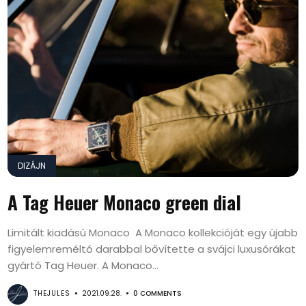
DIZÁJN
A Tag Heuer Monaco green dial
Limitált kiadású Monaco A Monaco kollekcióját egy újabb
figyelemreméltó darabbal bővítette a svájci luxusórákat
gyártó Tag Heuer. A Monaco...
THEJULES
2021.09.28.
0 COMMENTS