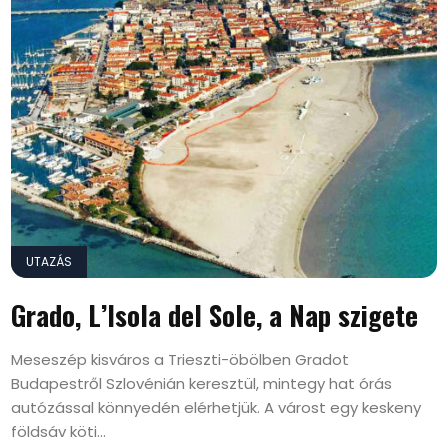
UTAZÁS
Grado, L’Isola del Sole, a Nap szigete
Meseszép kisváros a Trieszti-öbölben Gradot
Budapestről Szlovénián keresztül, mintegy hat órás
autózással könnyedén elérhetjük. A várost egy keskeny
földsáv köti...