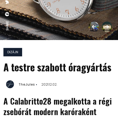
SHARE:
DIZÁJN
A testre szabott óragyártás
TheJules
2021.12.02.
A Calabritto28 megalkotta a régi
zsebórát modern karóraként