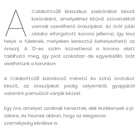
A
Calabritto28 klasszikus zsebórákat készít
karóraként, amelyekhez kitűnő szövetekből
varrnak cserélhető óraszíjakat. Az órát jobb
oldalra elforgatott korona jellemzi, így lesz
helye a füleknek, melyeken keresztül behelyezhető az
óraszíj. A 12-es szám közvetlenül a korona alatt
található meg, így picit szokatlan de egyedülálló órát
viselhetünk a karunkon.
A Calabritto28 különböző méretű és színű óratokot
készít, az óraszíjakat pedig selyemből, gyapjúból
valamint pamutból varrják kézzel.
Egy óra, amelyet azoknak terveztek, akik érzékenyek a jó
ízlésre, és hisznek abban, hogy az elegancia
személyiség kérdése is.