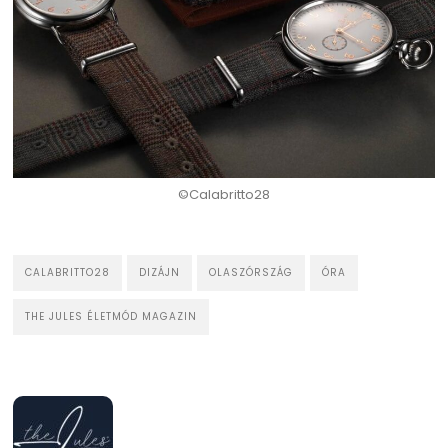
©Calabritto28
CALABRITTO28
DIZÁJN
OLASZÓRSZÁG
ÓRA
THE JULES ÉLETMÓD MAGAZIN