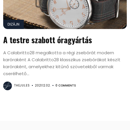
DIZÁJN
A testre szabott óragyártás
A Calabritto28 megalkotta a régi zsebórát modern
karóraként A Calabritto28 klasszikus zsebórákat készít
karóraként, amelyekhez kitűnő szövetekből varrnak
cserélhető...
THEJULES
2021.12.02.
0 COMMENTS