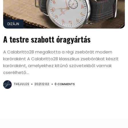
DIZÁJN
A testre szabott óragyártás
A Calabritto28 megalkotta a régi zsebórát modern
karóraként A Calabritto28 klasszikus zsebórákat készít
karóraként, amelyekhez kitűnő szövetekből varrnak
cserélhető...
THEJULES
2021.12.02.
0 COMMENTS