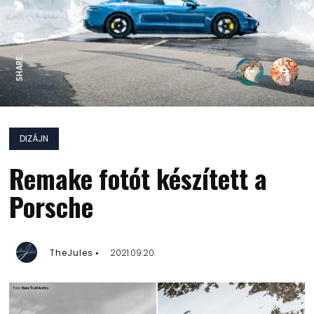
SHARE:
DIZÁJN
Remake fotót készített a
Porsche
TheJules
2021.09.20.