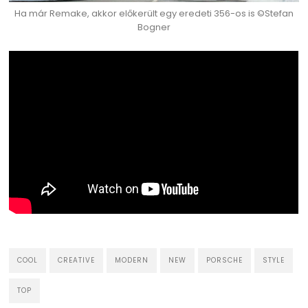
Ha már Remake, akkor előkerült egy eredeti 356-os is ©Stefan
Bogner
COOL
CREATIVE
MODERN
NEW
PORSCHE
STYLE
TOP