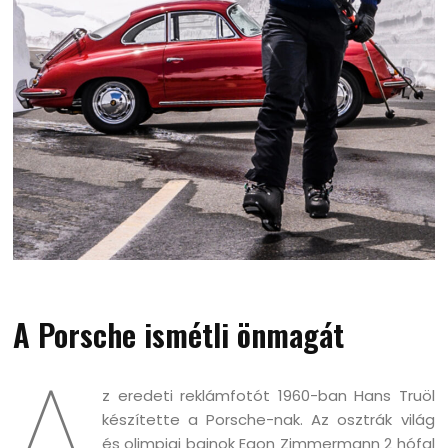
A Porsche ismétli önmagát
A
z eredeti reklámfotót 1960-ban Hans Truöl
készítette a Porsche-nak. Az osztrák világ
és olimpiai bajnok Egon Zimmermann 2 hófal