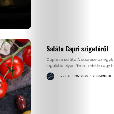
Életmód
Saláta Capri szigetéről
Utazás
Caprese saláta A caprese az egyik 
legalább olyan finom, mintha egy tr
Dizájn
THEJULES
2021.09.27.
0 COMMENTS
Divat
Kultúra
Gasztró