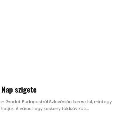
a Nap szigete
en Gradot Budapestről Szlovénián keresztül, mintegy
etjük. A várost egy keskeny földsáv köti...