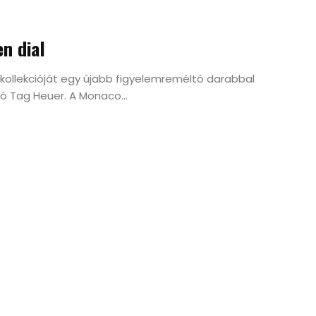
n dial
kollekcióját egy újabb figyelemreméltó darabbal
tó Tag Heuer. A Monaco...