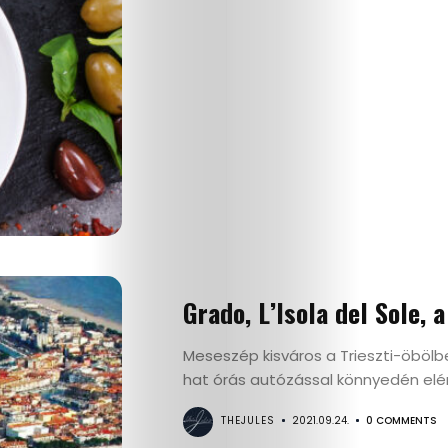
Interjú
Címlapsztorik
Kapcsolat
Search
Grado, L’Isola del Sole, 
Meseszép kisváros a Trieszti-öbölb
hat órás autózással könnyedén elérh
THEJULES
2021.09.24.
0 COMMENTS