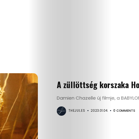
A züllöttség korszaka H
Damien Chazelle új filmje, a BABYLO
THEJULES
2023.01.04.
0 COMMENTS