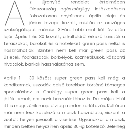
A
z újranyító rendelet értelmében
Olaszország egészségügyi intézkedésein
fokozatosan enyhítenek április eleje és
június közepe között, miután az országos
szükségállapot március 31-én, több mint két év után
lejár. Április 1 és 30 között, a külföldről érkező turisták a
teraszokat, bárokat és a hoteleket green pass nélkül is
használhatják. Szintén nem kell már green pass az
üzletek, fodrászatok, borbélyok, kozmetikusok, központi
hivatalok, bankok használatához sem.
Április 1 – 30 között super green pass kell még: a
konditermek, uszodák, belső terekben történő tömeges
sportoláshoz is. Csakúgy super green pass kell, a
játéktermek, casino-k használatához is. De május 1-től
itt is megszűnik majd elvileg minden korlátozás. Kültéren
már nem lesz kötelező a maszk használata, viszont a
zsúfolt helyen javasolt a viselése. Ugyanakkor a maszk,
minden beltéri helyszínen április 30-ig kötelező. Jelenleg