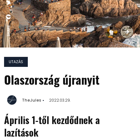
SHARE:
UTAZÁS
Olaszország újranyit
TheJules
2022.03.29.
Április 1-től kezdődnek a
lazítások