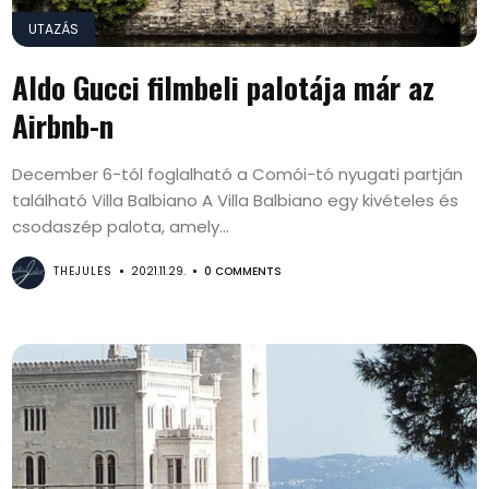
UTAZÁS
Aldo Gucci filmbeli palotája már az
Airbnb-n
December 6-tól foglalható a Comói-tó nyugati partján
található Villa Balbiano A Villa Balbiano egy kivételes és
csodaszép palota, amely...
THEJULES
2021.11.29.
0 COMMENTS