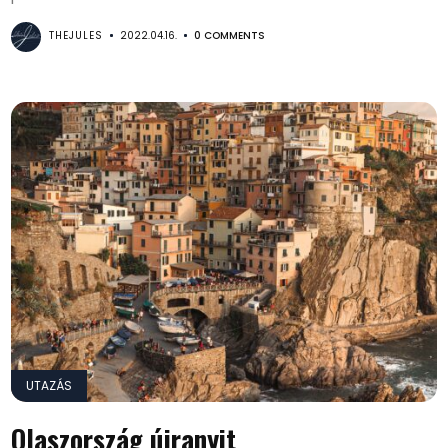
THEJULES
2022.04.16.
0 COMMENTS
UTAZÁS
Olaszország újranyit