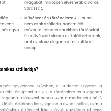
tot
magukat, miközben élvezhetik a város
varázsát.
világ
Művészet és történelem:
A Cipriani
kedvenc
nem csak szálloda, hanem élő
a bár egyik
múzeum: minden sarokban történelmi
és művészeti elemekkel találkozhatunk,
ami az olasz eleganciát és kultúrát
ünnepli.
ikonikus szállodája?
csupán egy
Velence szívében, a Giudecca szigeten, a
turális és
Cipriani a luxus, a történelem és a legenda
t legendái,
találkozási pontja. Akár a medencére néző
 kilátás és
bárban kortyolgatod a Sweet Bellinit, akár a
zzájárulnak
történelmi lakosztályok egyikében pihensz,