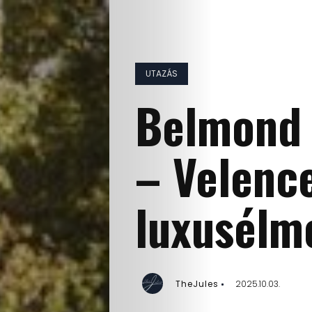
UTAZÁS
Belmond 
– Velenc
luxusélm
TheJules
2025.10.03.