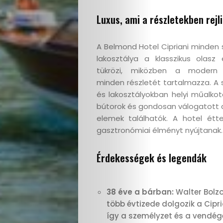
Interjú
Luxus, ami a részletekben rejl
Címlapsztorik
A Belmond Hotel Cipriani minden 
lakosztálya a klasszikus olasz 
Kapcsolat
tükrözi, miközben a modern
minden részletét tartalmazza. A
és lakosztályokban helyi műalkot
bútorok és gondosan válogatott 
Search
elemek találhatók. A hotel étte
gasztronómiai élményt nyújtanak.
Érdekességek és legendák
38 éve a bárban:
Walter Bolzo
több évtizede dolgozik a Cipr
így a személyzet és a vendég