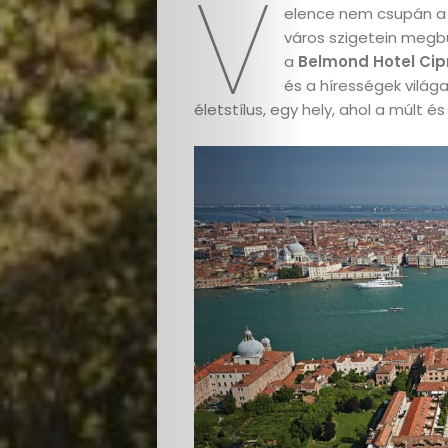
V
elence nem csupán a cs
város szigetein megbú
a
Belmond Hotel Cip
és a hírességek világa
életstílus, egy hely, ahol a múlt é