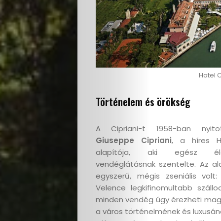
Hotel 
Történelem és örökség
A Cipriani-t 1958-ban nyi
Giuseppe Cipriani
, a híres H
alapítója, aki egész é
vendéglátásnak szentelte. Az ala
egyszerű, mégis zseniális volt: 
Velence legkifinomultabb szállod
minden vendég úgy érezheti mag
a város történelmének és luxusán