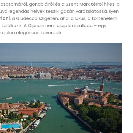
atornáiról, gondoláiról és a Szent Márk térről híres; a
vó legendás helyek teszik igazán varázslatossá. Ilyen
riani
, a Giudecca szigeten, ahol a luxus, a történelem
 találkozik. A Cipriani nem csupán szálloda – egy
s a jelen elegánsan keveredik.