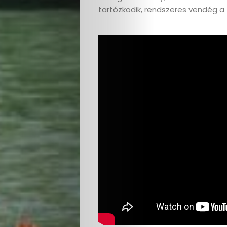
tartózkodik, rendszeres vendég a
Életmód
Utazás
Dizájn
Divat
Kultúra
Gasztró