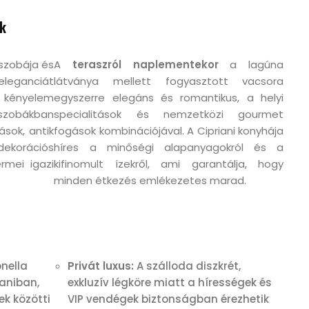
ik
szobája és
A
teraszról naplementekor
a lagúna
eleganciát
látványa mellett fogyasztott vacsora
 kényelem
egyszerre elegáns és romantikus, a helyi
 szobákban
specialitások és nemzetközi gourmet
ások, antik
fogások kombinációjával. A Cipriani konyhája
dekorációs
híres a minőségi alapanyagokról és a
rmei igazi
kifinomult ízekről, ami garantálja, hogy
minden étkezés emlékezetes marad.
nella
Privát luxus:
A szálloda diszkrét,
ianiban,
exkluzív légköre miatt a hírességek és
ek közötti
VIP vendégek biztonságban érezhetik