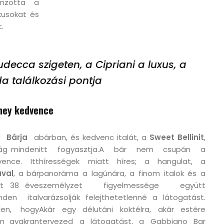
onzotta a
kusokat és
.
udecca szigeten, a Cipriani a luxus, a
a találkozási pontja
ney kedvence
 Bárja
a
bárban, és kedvenc italát, a
Sweet Bellinit
,
lág minden
itt fogyasztja.A bár nem csupán a
ence. Itt
hírességek miatt híres; a hangulat, a
ával
, a bár
panoráma a lagúnára, a finom italok és a
nt 38 éve
személyzet figyelmessége együtt
nden ital
varázsolják felejthetetlenné a látogatást.
len, hogy
Akár egy délutáni koktélra, akár estére
n gyakran
tervezed a látogatást, a Gabbiano Bar