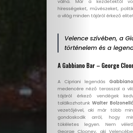
válna. Már a kezdetektől v
hírességeket, művészeket, politi
a világ minden tájáról érkező elitet
Velence szívében, a Gi
történelem és a legend
A Gabbiano Bar – George Cloo
A Cipriani legendás
Gabbiano
medencére néző terasszal a vi
tájáról érkező vendégek kedv
találkozhatunk
Walter Bolzonell
vezetőjével, aki már több mi
gondoskodik arról, hogy mi
tökéletes legyen. Nem vélet
George Clooney, aki Velencébe