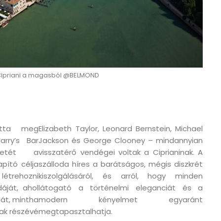
Cipriani a magasból @BELMOND
totta meg
Elizabeth Taylor, Leonard Bernstein, Michael
arry’s Bar
Jackson és George Clooney – mindannyian
letét a
visszatérő vendégei voltak a Ciprianinak. A
pító célja
szálloda híres a barátságos, mégis diszkrét
létrehozni
kiszolgálásáról, és arról, hogy minden
áját, ahol
látogató a történelmi eleganciát és a
át, mintha
modern kényelmet egyaránt
ak részévé
megtapasztalhatja.