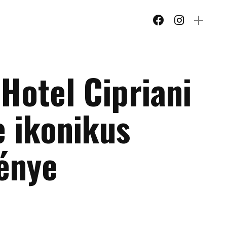
Hotel Cipriani
e ikonikus
énye