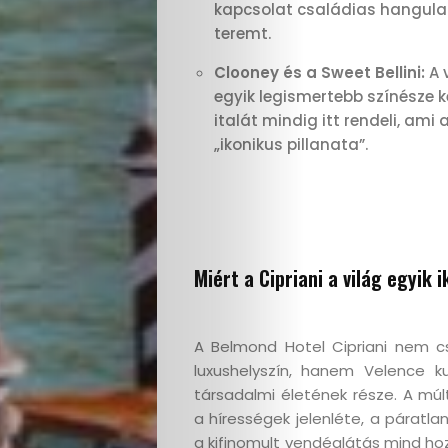
kapcsolat családias hangula
teremt.
Clooney és a Sweet Bellini:
A 
egyik legismertebb színésze 
italát mindig itt rendeli, ami 
„ikonikus pillanata”.
Miért a Cipriani a világ egyik 
A Belmond Hotel Cipriani nem 
luxushelyszín, hanem Velence kul
társadalmi életének része. A múl
a hírességek jelenléte, a páratlan
a kifinomult vendéglátás mind ho