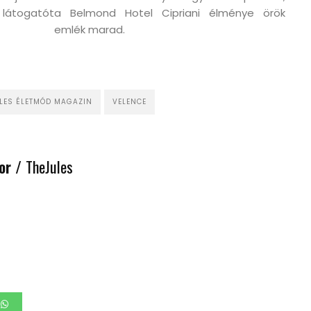
 látogatót
a Belmond Hotel Cipriani élménye örök
emlék marad.
ULES ÉLETMÓD MAGAZIN
VELENCE
or /
TheJules