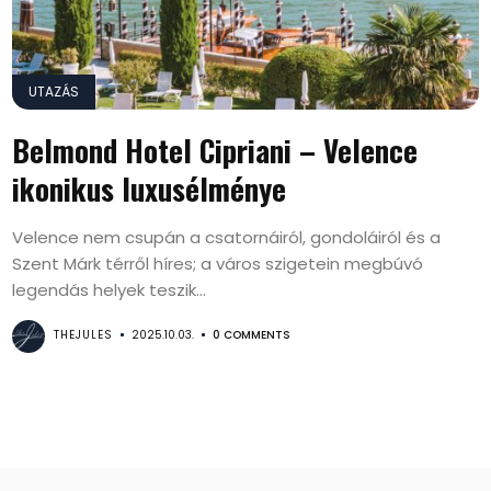
UTAZÁS
Belmond Hotel Cipriani – Velence
ikonikus luxusélménye
Velence nem csupán a csatornáiról, gondoláiról és a
Szent Márk térről híres; a város szigetein megbúvó
legendás helyek teszik...
THEJULES
2025.10.03.
0 COMMENTS