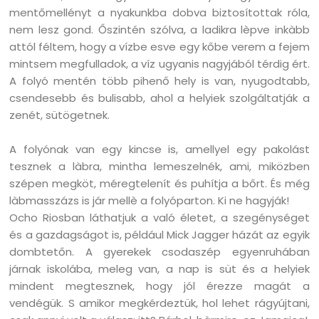
mentőmellényt a nyakunkba dobva biztosítottak róla,
nem lesz gond. Őszintén szólva, a ladikra lèpve inkàbb
attól féltem, hogy a vízbe esve egy kőbe verem a fejem
mintsem megfulladok, a víz ugyanis nagyjából térdig ért.
A folyó mentén több pihenő hely is van, nyugodtabb,
csendesebb és bulisabb, ahol a helyiek szolgáltatják a
zenét, sütögetnek.
A folyónak van egy kincse is, amellyel egy pakolást
tesznek a làbra, mintha lemeszelnék, ami, miközben
szépen megköt, méregtelenít és puhítja a bőrt. És még
làbmasszázs is jár mellè a folyóparton. Ki ne hagyják!
Ocho Riosban láthatjuk a való életet, a szegénységet
és a gazdagságot is, például Mick Jagger házát az egyik
dombtetőn. A gyerekek csodaszép egyenruhában
járnak iskolába, meleg van, a nap is süt és a helyiek
mindent megtesznek, hogy jól érezze magát a
vendégük. S amikor megkérdeztük, hol lehet rágyújtani,