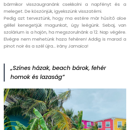
bármikor visszaugranánk csekkolni a napfényt és a
meleget. De köszönjük, igyekszünk visszatérni.
Pedig azt terveztünk, hogy ma estére màr hűsítő aloe
géllel kenegetjük magunkat, úgy leégünk. Sebaj, van
szolárium is a hajón, ha megszorulnánk a 12. Nap végére.
Elvégre nem mehetünk haza fehéren! Addig is marad a
pinot noir és a szél újra… irány Jamaica!
„Színes házak, beach bárok, fehér
homok és lazaság”