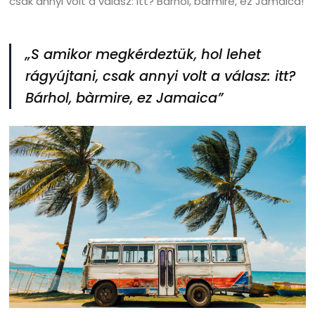
csak annyi volt a válasz: itt? Bárhol, bàrmire, ez Jamaica!
„S amikor megkérdeztük, hol lehet
rágyújtani, csak annyi volt a válasz: itt?
Bárhol, bàrmire, ez Jamaica”