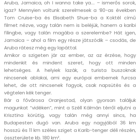
Aruba, Jamaica, oh I wanna take ya…. – ismerős sorok,
igaz? Mennyien voltunk szerelmesek a ‘80-as években
Tom Cruise-ba és Elisabeth Shue-ba a Koktél című
filmet nézve, vagy talán nem is beléjük, hanem a karibi
fílingbe, vagy talán magába a szerelembe? Hát igen,
Jamaica – ahol a film egy része játszódik – csodás, de
Aruba rátesz még egy lapáttal.
Amikor a szigeten jár az ember, az az érzése, hogy
mindenkit és mindent szeret, hogy ott minden
lehetséges. A helyiek lazák, a turista buszoknak
nincsenek ablakai, ami egy európai embernek furcsa
lehet, de ott nincsenek fagyok, csak napsütés és a
végtelen kék tenger.
Bár a fővárosa Oranjestad, olyan gyorsan találjuk
magunkat “vidéken”, mint a Széll Kálmán térről eljutni a
Krisztina körútig, vagy talán még annyi sincs, ha
Budapesten dugó van. Aruba egy nagyjából 36 km
hosszú és 11 km széles sziget a Karib-tenger déli részén,
összterülete kb. 180 km².