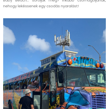
Baby Beach… soroljuk még? Inkább csomagoljanak,
nehogy lekéssenek egy csodás nyaralást!