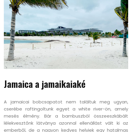
Jamaica a jamaikaiaké
A jamaicai bobcsapatot nem találtuk meg ugyan,
cserébe raftingoltunk egyet a white river-ön, amely
mesés élmény. Bár a bambuszból összeeszkábált
lélekvesztőnk látvànya azonnal ellenállást vált ki az
emberből, de a nagyon kedves helyiek egy hatalmas