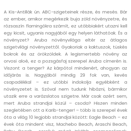
A Kis-Antillák ún. ABC-szigeteinek része, és mesés. Bár
az ember, amikor megérkezik buja zöld növényzetre, és
rózsaszín flamingókra számít, ez utóbbiakért utazni kell
egy kicsit, ugyanis nagyjából egy helyen láthatóak. És a
növényzet? Aruba növényvilága eltér az átlagos
szigetvilági növényzettől. Gyakoriak a kaktuszok, tüskés
bokrok és az örökzöldek. A legismertebb növény az
orvosi aloé, ez a pozsgásfaj szerepel Aruba címerén is.
Viszont a tenger? Az kárpótol mindenért, ahogyan az
időjárás is. Nagyjából mindig 29 fok van, kevés
csapadékkal – ez utóbbi indokolja egyébként a
növényzetet is. Szóval nem tudunk hibázni, bármikor
utazik erre a varázslatos szigetre. Már csak azért sem,
mert Aruba strandjai közül – csoda? Hiszen minden
szegletében ott a Karib-tenger! – több is szerepel évek
óta a világ 10 legjobb strandjai között: Eagle Beach – ez
évek óta mindent visz, Machebo Beach, Araschi Beach,