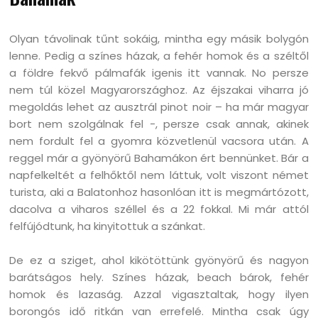
Olyan távolinak tűnt sokáig, mintha egy másik bolygón
lenne. Pedig a színes házak, a fehér homok és a széltől
a földre fekvő pálmafák igenis itt vannak. No persze
nem túl közel Magyarországhoz. Az éjszakai viharra jó
megoldás lehet az ausztrál pinot noir – ha már magyar
bort nem szolgálnak fel -, persze csak annak, akinek
nem fordult fel a gyomra közvetlenül vacsora után. A
reggel már a gyönyörű Bahamákon ért bennünket. Bár a
napfelkeltét a felhőktől nem láttuk, volt viszont német
turista, aki a Balatonhoz hasonlóan itt is megmártózott,
dacolva a viharos széllel és a 22 fokkal. Mi már attól
felfújódtunk, ha kinyitottuk a szánkat.
De ez a sziget, ahol kikötöttünk gyönyörű és nagyon
barátságos hely. Színes házak, beach bárok, fehér
homok és lazaság. Azzal vigasztaltak, hogy ilyen
borongós idő ritkán van errefelé. Mintha csak úgy