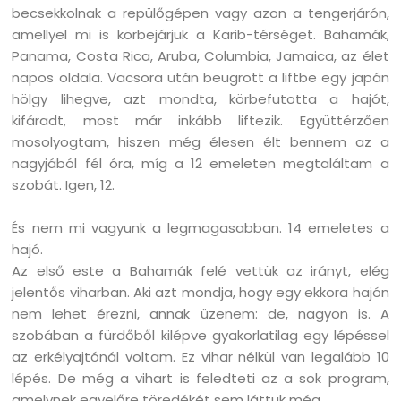
becsekkolnak a repülőgépen vagy azon a tengerjárón,
amellyel mi is körbejárjuk a Karib-térséget. Bahamák,
Panama, Costa Rica, Aruba, Columbia, Jamaica, az élet
napos oldala. Vacsora után beugrott a liftbe egy japán
hölgy lihegve, azt mondta, körbefutotta a hajót,
kifáradt, most már inkább liftezik. Együttérzően
mosolyogtam, hiszen még élesen élt bennem az a
nagyjából fél óra, míg a 12 emeleten megtaláltam a
szobát. Igen, 12.
És nem mi vagyunk a legmagasabban. 14 emeletes a
hajó.
Az első este a Bahamák felé vettük az irányt, elég
jelentős viharban. Aki azt mondja, hogy egy ekkora hajón
nem lehet érezni, annak üzenem: de, nagyon is. A
szobában a fürdőből kilépve gyakorlatilag egy lépéssel
az erkélyajtónál voltam. Ez vihar nélkül van legalább 10
lépés. De még a vihart is feledteti az a sok program,
amelynek egyelőre töredékét sem láttuk még…