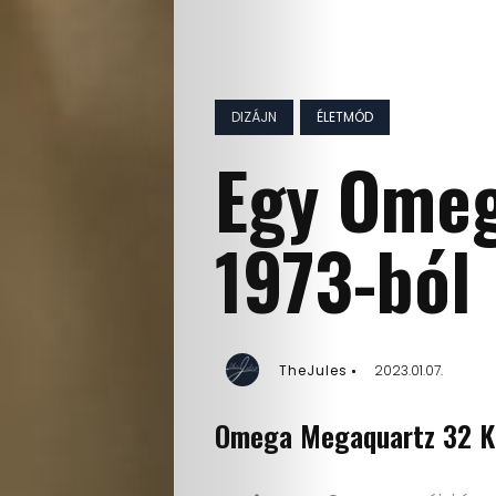
DIZÁJN
ÉLETMÓD
Egy Omeg
1973-ból
TheJules
2023.01.07.
Omega Megaquartz 32 K