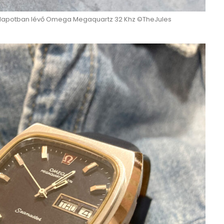
llapotban lévő Omega Megaquartz 32 Khz ©TheJules