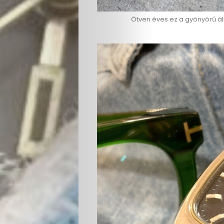
Életmód
Ötven éves ez a gyönyörű á
Utazás
Dizájn
Divat
Kultúra
Gasztró
Interjú
Címlapsztorik
Kapcsolat