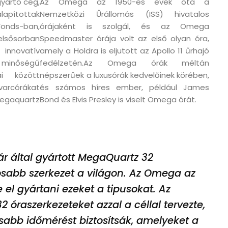
yártó cég,
Az Omega az 1950-es évek óta a
apítottak
Nemzetközi Űrállomás (ISS) hivatalos
nds-ban,
órájaként is szolgál, és az Omega
lsősorban
Speedmaster órája volt az első olyan óra,
 innovatív
amely a Holdra is eljutott az Apollo 11 űrhajó
 minőségű
fedélzetén.Az Omega órák méltán
i között
népszerűek a luxusórák kedvelőinek körében,
varcórákat
és számos híres ember, például James
egaquartz
Bond és Elvis Presley is viselt Omega órát.
r által gyártott MegaQuartz 32
osabb szerkezet a világon. Az Omega az
el gyártani ezeket a tipusokat. Az
óraszerkezeteket azzal a céllal tervezte,
sabb időmérést biztosítsák, amelyeket a