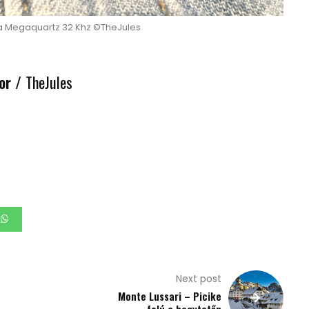
Megaquartz 32 Khz ©TheJules
or /
TheJules
Next post
Monte Lussari – Picike
falú a hegytetőn