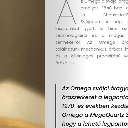
A
z Omega a svájci órag
amelyet 1848-ban al
La Chaux-de-Fo
Svájcban. A cég e
luxusórákat gyárt, és híres az
technológiáiról és a magas
termékeiről. Az Omega órá
találhatunk mechanikus órákat, k
és a különleges precizitású M
órákat is.
Az Omega svájci óragyá
óraszerkezet a legpont
1970-es években kezdte 
Omega a MegaQuartz 32 
hogy a lehető legponto