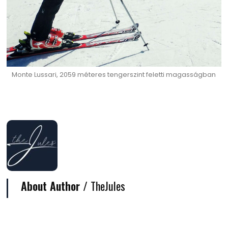
Monte Lussari, 2059 méteres tengerszint feletti magasságban
About Author /
TheJules