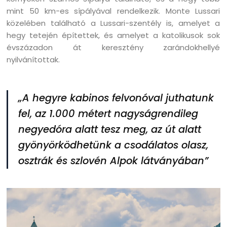
mint 50 km-es sípályával rendelkezik. Monte Lussari
közelében található a Lussari-szentély is, amelyet a
hegy tetején építettek, és amelyet a katolikusok sok
évszázadon át keresztény zarándokhellyé
nyilvánítottak.
„A hegyre kabinos felvonóval juthatunk
fel, az 1.000 métert nagyságrendileg
negyedóra alatt tesz meg, az út alatt
gyönyörködhetünk a csodálatos olasz,
osztrák és szlovén Alpok látványában”