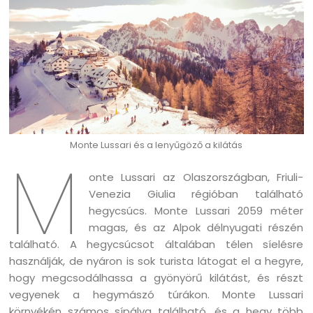
Monte Lussari és a lenyűgöző a kilátás
M
onte Lussari az Olaszországban, Friuli-
Venezia Giulia régióban található
hegycsúcs. Monte Lussari 2059 méter
magas, és az Alpok délnyugati részén
található. A hegycsúcsot általában télen síelésre
használják, de nyáron is sok turista látogat el a hegyre,
hogy megcsodálhassa a gyönyörű kilátást, és részt
vegyenek a hegymászó túrákon. Monte Lussari
környékén számos sípálya található, és a hegy több