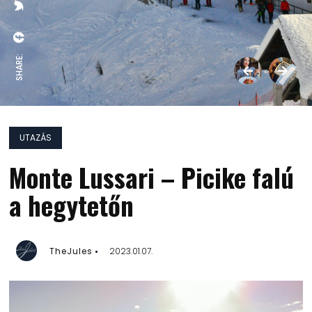
SHARE:
UTAZÁS
Monte Lussari – Picike falú
a hegytetőn
TheJules
2023.01.07.