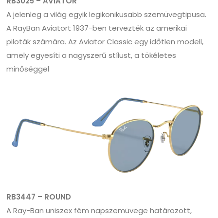
RB3025 – AVIATOR
A jelenleg a világ egyik legikonikusabb szemüvegtipusa.
A RayBan Aviatort 1937-ben tervezték az amerikai
piloták számára. Az Aviator Classic egy időtlen modell,
amely egyesíti a nagyszerű stílust, a tökéletes
minőséggel
RB3447 – ROUND
A Ray-Ban uniszex fém napszemüvege határozott,