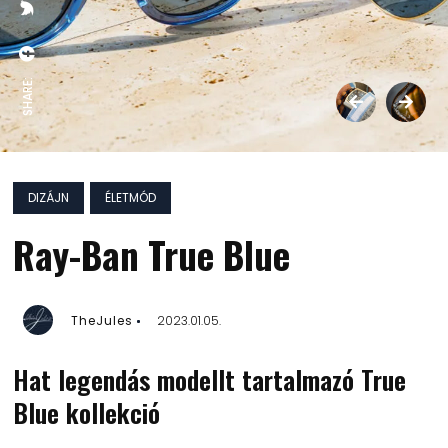
SHARE:
DIZÁJN
ÉLETMÓD
Ray-Ban True Blue
TheJules
2023.01.05.
Hat legendás modellt
tartalmazó
True
Blue kollekció