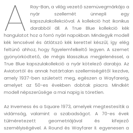
A
Ray-Ban, a világ vezető szemüvegmárkája a
nyár szellemét ünnepli egy
kapszulakollekcióval. A kollekció hat ikonikus
darabból áll. A True Blue kollekció kék
hangulatot hoz a forró nyári napokban. Mindegyik modell
kék lencsével és átlátszó kék kerettel készűl, így elég
feltünő ahhoz, hogy figyelemfelkeltő legyen. A szemet
gyönyörködtető, de mégis klasszikus megjelenéssel, a
True Blue kapszulakollekció a nyár kötelező darabja. Az
Aviatortól és annak határtalan szellemiségétől kezdve,
amely 1937-ben született meg, egészen a Wayfarerig,
amelyet az 50-es években dobtak piacra. Mindkét
modell népszerűsége a mai napig is töretlen.
Az Inverness és a Square 1973, amelyek megtestesítik a
vidámság, valamint a szabadságot. A 70-es évek
túlméretezett geometriájával és kifejező
személyiségével. A Round és Wayfarer II. egyenesen a