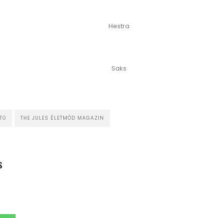
Hestra
Saks
TŰ
THE JULES ÉLETMÓD MAGAZIN
s