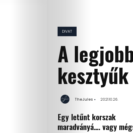
DIVAT
A legjob
kesztyűk
TheJules
2021.10.26.
Egy letűnt korszak
maradványá…. vagy mé