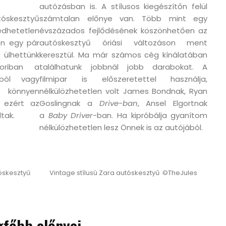
autózásban is. A stílusos kiegészítőn felül
utóskesztyű
számtalan előnye van. Több mint egy
dhetetlen
évszázados fejlődésének köszönhetően az
en egy pár
autóskesztyű óriási változáson ment
 ülhettünk
keresztül. Ma már számos cég kínálatában
oriban a
találhatunk jobbnál jobb darabokat. A
ából vagy
filmipar is előszeretettel használja,
n könnyen
nélkülözhetetlen volt James Bondnak, Ryan
 ezért az
Goslingnak a
Drive-ban
, Ansel Elgortnak
tak.
a
Baby Driver
-ban. Ha kipróbálja gyanítom
nélkülözhetetlen lesz Önnek is az autójából.
tóskesztyű
Vintage stílusú Zara autóskesztyű ©TheJules
gfőbb előnyei