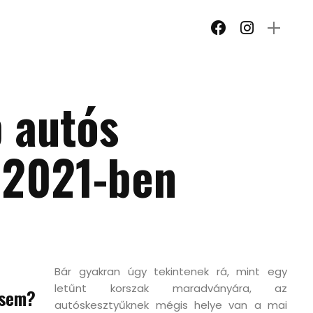
b autós
 2021-ben
Bár gyakran úgy tekintenek rá, mint egy
letűnt korszak maradványára, az
gsem?
autóskesztyűknek mégis helye van a mai