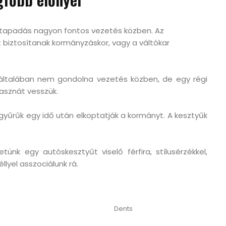
 tapadás nagyon fontos vezetés közben. Az
biztosítanak kormányzáskor, vagy a váltókar
általában nem gondolna vezetés közben, de egy régi
asznát vesszük.
gyűrűk egy idő után elkoptatják a kormányt. A kesztyűk
tünk egy autóskesztyűt viselő férfira, stílusérzékkel,
llyel asszociálunk rá.
Dents