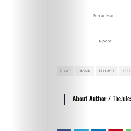
Divat
Ferrari Men’s
Kultúra
Gasztró
Riparo
Interjú
Címlapsztorik
DIVAT
DIZÁJN
ÉLETMÓD
KESZ
Kapcsolat
About Author /
TheJule
Search