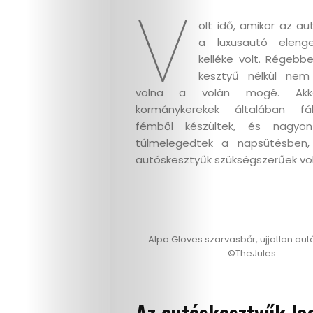
V
olt idő, amikor az a
a luxusautó elenge
kelléke volt. Régebb
kesztyű nélkül nem
volna a volán mögé. Akk
kormánykerekek általában f
fémből készültek, és nagyo
túlmelegedtek a napsütésben,
autóskesztyűk szükségszerűek vol
Alpa Gloves szarvasbőr, ujjatlan au
©TheJules
Az autóskesztyűk le