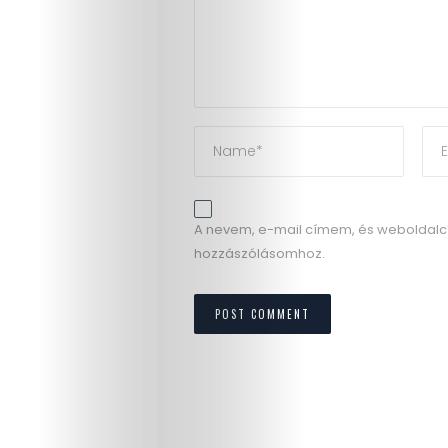
A nevem, e-mail címem, és weboldal
hozzászólásomhoz.