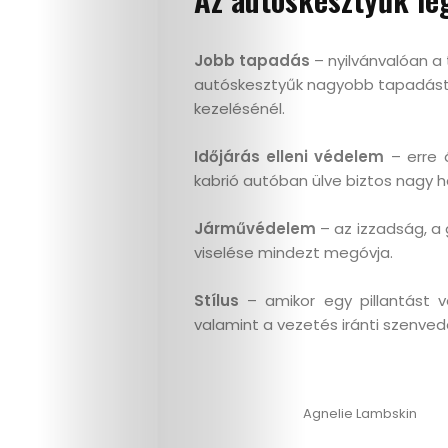
Jobb tapadás
– nyilvánvalóan a
autóskesztyűk nagyobb tapadást 
kezelésénél.
Időjárás elleni védelem
– erre 
kabrió autóban ülve biztos nagy h
Járművédelem
– az izzadság, a 
viselése mindezt megóvja.
Stílus
– amikor egy pillantást ve
Életmód
valamint a vezetés iránti szenvedé
Utazás
Agnelie Lambskin
Dizájn