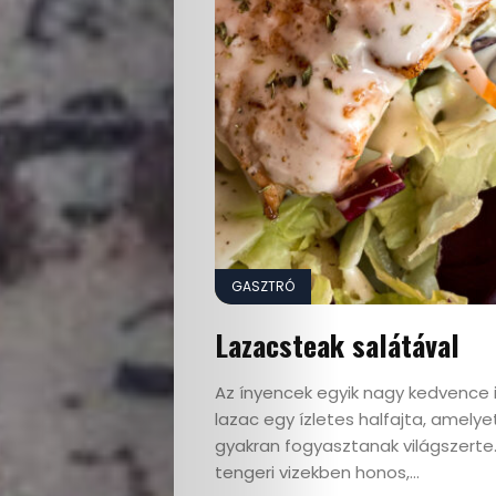
Interjú
Címlapsztorik
Kapcsolat
Search
GASZTRÓ
Lazacsteak salátával
Az ínyencek egyik nagy kedvence i
lazac egy ízletes halfajta, amelye
gyakran fogyasztanak világszerte.
tengeri vizekben honos,...