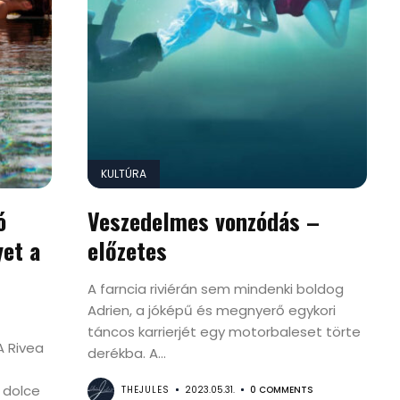
KULTÚRA
ó
Veszedelmes vonzódás –
et a
előzetes
A farncia riviérán sem mindenki boldog
Adrien, a jóképű és megnyerő egykori
táncos karrierjét egy motorbaleset törte
A Rivea
derékba. A...
 dolce
THEJULES
2023.05.31.
0 COMMENTS