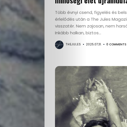
minőségi élet újraindul
Több évnyi csend, figyelés és bel
érlelődés után a The Jules Magaz
visszatér. Nem zajosan, nem hars
Inkább halkan, biztos...
THEJULES
2025.07.31.
0 COMMENTS