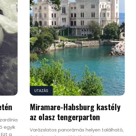
UTAZÁS
etén
Miramare-Habsburg kastély
az olasz tengerparton
zardínia
ó egyik
Varázslatos panorámás helyen található,
Ezt a