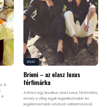
DIVAT
Brioni – az olasz luxus
férfimárka
s. A
t
A Brioni egy ikonikus olasz luxus férfimárka,
 A
amely a világ egyik legexkluzívabb és
legelismertebb ruházati vállalatai közé