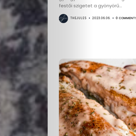
festői szigetet a gyönyörű...
THEJULES
2023.06.06.
0 COMMENT
Életmód
Utazás
Dizájn
Divat
Kultúra
Gasztró