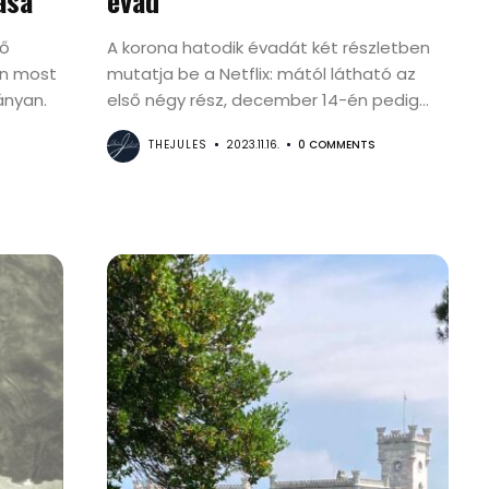
ása
évad
ső
A korona hatodik évadát két részletben
in most
mutatja be a Netflix: mától látható az
ányan.
első négy rész, december 14-én pedig...
THEJULES
2023.11.16.
0 COMMENTS