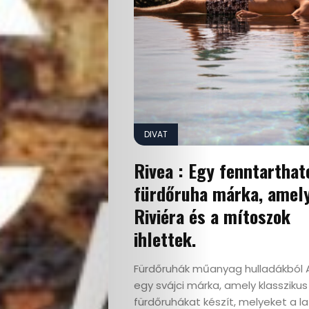
DIVAT
Rivea : Egy fenntarthat
fürdőruha márka, amely
Riviéra és a mítoszok
ihlettek.
Fürdőruhák műanyag hulladákból 
egy svájci márka, amely klasszikus
fürdőruhákat készít, melyeket a la