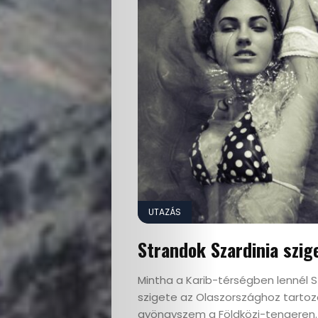
UTAZÁS
Strandok Szardinia szig
Mintha a Karib-térségben lennél S
szigete az Olaszországhoz tartoz
gyöngyszem a Földközi-tengeren. 