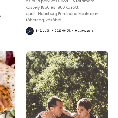
és buja park veszi körül A Miramare-
kastély 1856 és 1860 között
épült Habsburg Ferdinánd Maximilian
S
főherceg, későbbi...
THEJULES
2023.06.05.
0 COMMENTS