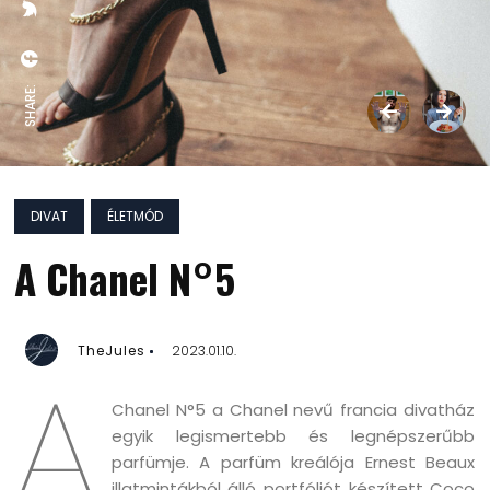
SHARE:
DIVAT
ÉLETMÓD
A Chanel N°5
TheJules
2023.01.10.
A
Chanel N°5 a Chanel nevű francia divatház
egyik legismertebb és legnépszerűbb
parfümje. A parfüm kreálója Ernest Beaux
illatmintákból álló portfóliót készített Coco