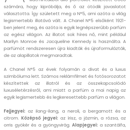
számára, hogy kipróbálja, és ő az ötödik javaslatot
választotta. Így született meg a N°5, ami azóta a világ
legismertebb illatává vált. A Chanel N°5 elsőként 1921-
ben jelent meg, és azóta is egyik legnépszerűbb parfüm
az egész világon. Az illatot sok híres nő, mint például
Marilyn Monroe és Jacqueline Kennedy is használta. A
parfümöt rendszeresen újra kiadták és újraformulázták,
de az alapillatok megmaradtak.
A Chanel N°5 az évek folyamán a divat és a luxus
szimbóluma lett. Számos reklámfilmet és fotósorozatot
készítettek az illatról és az összekapcsolódó
luxuséletérzésről, ami miatt a parfüm a mai napig az
egyik legismertebb és legkeresettebb parfüm a világon.
Fejjegyei:
az ilang-ilang, a neroli, a bergamott és a
citrom.
Középső jegyei:
az írisz, a jázmin, a rózsa, az
orris gyökér és a gyöngyvirág.
Alapjegyei:
a szantálfa,