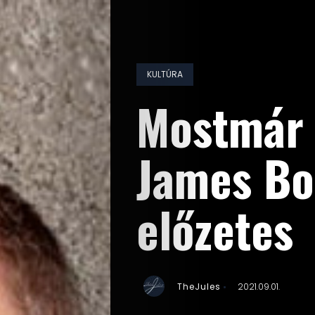
KULTÚRA
Mostmár 
James Bon
előzetes
TheJules
2021.09.01.