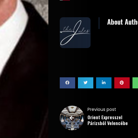
Életmód
Utazás
About Auth
Dizájn
Divat
Kultúra
Gasztró
Interjú
Previous post
Címlapsztorik
Orient Expresszel
Párizsból Velencébe
Kapcsolat