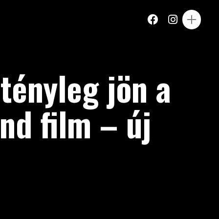
tényleg jön a
d film – új