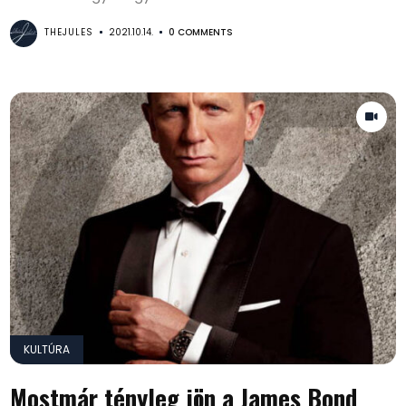
THEJULES
2021.10.14.
0 COMMENTS
KULTÚRA
Mostmár tényleg jön a James Bond