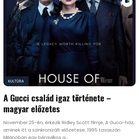
KULTÚRA
A Gucci család igaz története –
magyar előzetes
November 25-én, érkezik Ridley Scott filmje, A Gucci-ház,
aminek itt a szinkronizált előzetese. 1995 tavaszán
Milánóban egy bérgyilkos a...