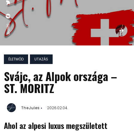
SHARE:
ÉLETMÓD
UTAZÁS
Svájc, az Alpok országa –
ST. MORITZ
TheJules
2026.02.04.
Ahol az alpesi luxus megszületett