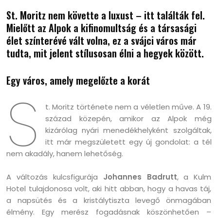
St. Moritz nem követte a luxust – itt találták fel.
Mielőtt az Alpok a kifinomultság és a társasági
élet színterévé vált volna, ez a svájci város már
tudta, mit jelent stílusosan élni a hegyek között.
Egy város, amely megelőzte a korát
S
t. Moritz története nem a véletlen műve. A 19.
század közepén, amikor az Alpok még
kizárólag nyári menedékhelyként szolgáltak,
itt már megszületett egy új gondolat: a tél
nem akadály, hanem lehetőség.
A változás kulcsfigurája
Johannes Badrutt
, a Kulm
Hotel tulajdonosa volt, aki hitt abban, hogy a havas táj,
a napsütés és a kristálytiszta levegő önmagában
élmény. Egy merész fogadásnak köszönhetően –