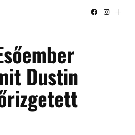
 Esőember
mit Dustin
őrizgetett