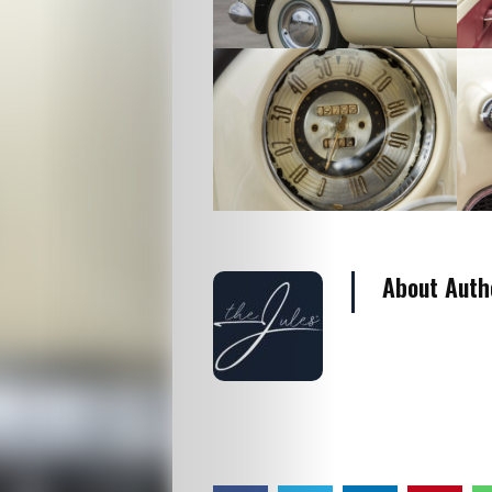
Divat
Kultúra
Gasztró
Interjú
Címlapsztorik
About Auth
Kapcsolat
Search