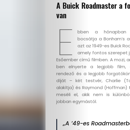
A Buick Roadmaster a fo
van
E
bben a hónapban á
bocsátja a Bonham’s a
azt az 1949-es Buick Ro
amely fontos szerepet j
Esőember című filmben. A mozi, a
ben elnyerte a legjobb film, 
rendező és a legjobb forgatókö
díját – két testvér, Charlie (
alakítja) és Raymond (Hoffman) 
meséli el, akik nem is különb
jobban egymástól.
„A ’49-es Roadmasterbő