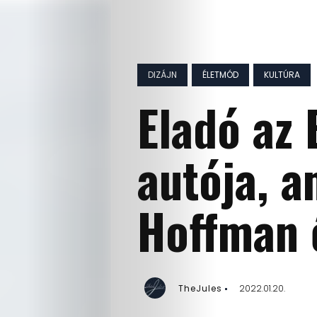
DIZÁJN
ÉLETMÓD
KULTÚRA
Eladó az
autója, a
Hoffman 
TheJules
2022.01.20.