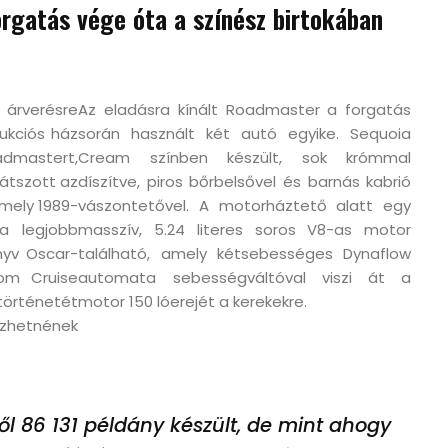
rgatás vége óta a színész birtokában
rverésre
Az eladásra kínált Roadmaster a forgatás
ukciós ház
során használt két autó egyike. Sequoia
admastert,
Cream színben készült, sok krómmal
átszott az
díszítve, piros bőrbelsővel és barnás kabrió
mely 1989-
vászontetővel. A motorháztető alatt egy
a legjobb
masszív, 5.24 literes soros V8-as motor
nyv Oscar-
található, amely kétsebességes Dynaflow
Tom Cruise
automata sebességváltóval viszi át a
történetét
motor 150 lóerejét a kerekekre.
özhetnének
l 86 131 példány készült, de mint ahogy