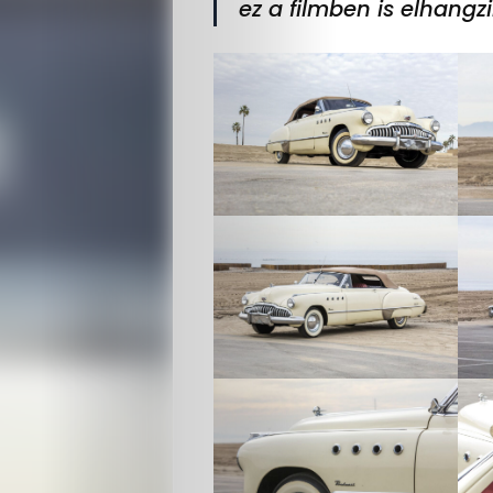
ez a filmben is elhangz
Életmód
Utazás
Dizájn