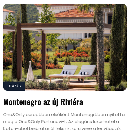
UTAZÁS
Montenegro az új Riviéra
One&Only európában elsőként Montenegróban nyitotta
meg a One&Only Portonovi-t. Az elegáns luxushotel a
Kotori-öböl bejáratánál fekszik, körülvéve a lenyűgöző...