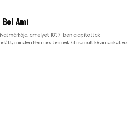
s Bel Ami
divatmárkája, amelyet 1837-ben alapítottak
ezelőtt, minden Hermes termék kifinomult kézimunkát és