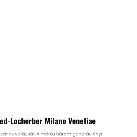
sed-Locherber Milano Venetiae
osának varázsát A márka három generációnyi