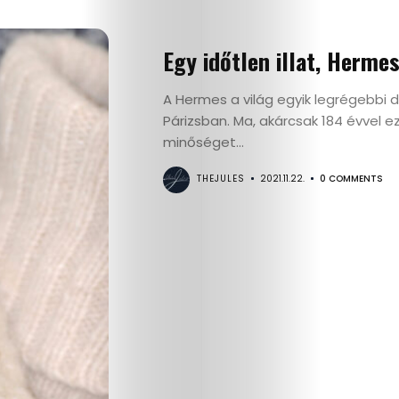
Search
Egy időtlen illat, Herme
A Hermes a világ egyik legrégebbi 
Párizsban. Ma, akárcsak 184 évvel 
minőséget...
THEJULES
2021.11.22.
0 COMMENTS