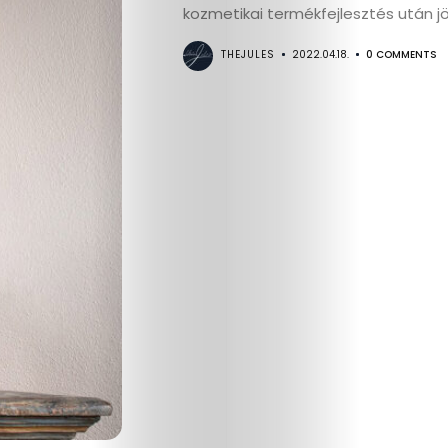
Életmód
kozmetikai termékfejlesztés után jött
Utazás
THEJULES
2022.04.18.
0 COMMENTS
Dizájn
Divat
Kultúra
Gasztró
Interjú
Címlapsztorik
Kapcsolat