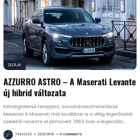
DIZÁJN
AZZURRO ASTRO – A Maserati Levante
új hibrid változata
Kétségtelenül terepjáró, összetéveszthetetlenül
Maserati A Maserati már korábban is a világ legerősebb
szeleiről nevezte el járműveit. 1963-ban a legendás...
THEJULES
2021.08.18.
0 COMMENTS