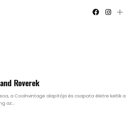
Land Roverek
oa, a Coolnvintage alapítója és csapata életre keltik a
g az...