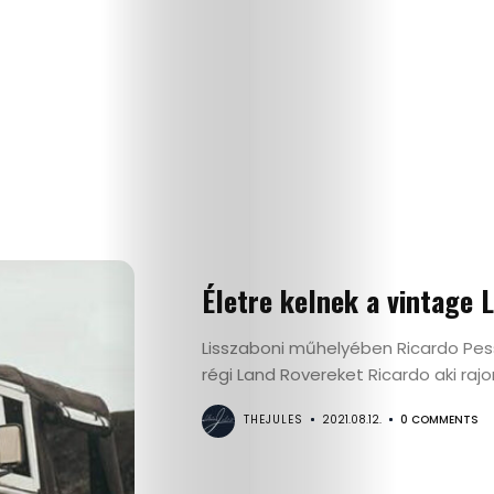
Életre kelnek a vintage 
Lisszaboni műhelyében Ricardo Pess
Életmód
régi Land Rovereket Ricardo aki rajon
Utazás
THEJULES
2021.08.12.
0 COMMENTS
Dizájn