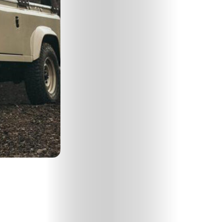
Divat
Kultúra
Gasztró
Interjú
Címlapsztorik
Kapcsolat
Search