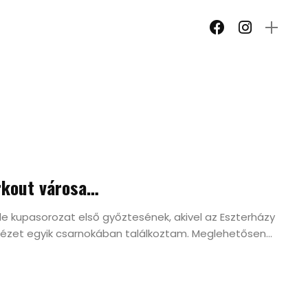
orkout városa…
le kupasorozat első győztesének, akivel az Eszterházy
ézet egyik csarnokában találkoztam. Meglehetősen...