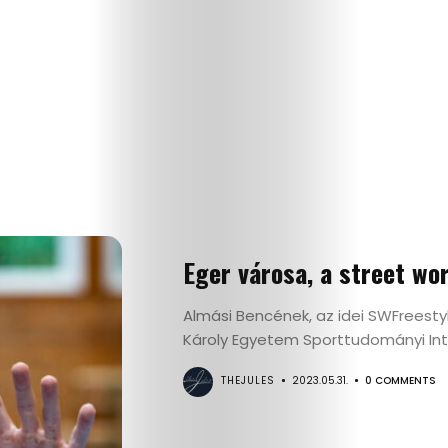
Eger városa, a street w
Almási Bencének, az idei SWFreesty
Életmód
Károly Egyetem Sporttudományi Int
Utazás
THEJULES
2023.05.31.
0 COMMENTS
Dizájn