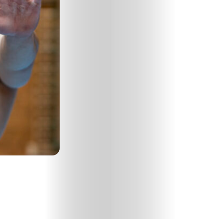
Divat
Kultúra
Gasztró
Interjú
Címlapsztorik
Kapcsolat
Search