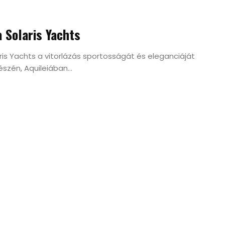
 Solaris Yachts
ris Yachts a vitorlázás sportosságát és eleganciáját
szén, Aquileiában...