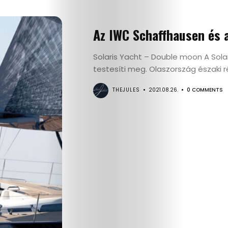
Kultúra
Az IWC Schaffhausen és a
Gasztró
Solaris Yacht – Double moon A Sola
testesíti meg. Olaszország északi ré
Interjú
THEJULES
2021.08.26.
0 COMMENTS
Címlapsztorik
Kapcsolat
Search