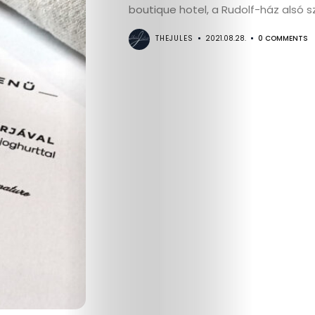
boutique hotel, a Rudolf-ház alsó sz
THEJULES
2021.08.28.
0 COMMENTS
Életmód
Utazás
Dizájn
Divat