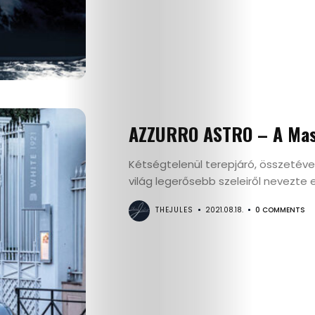
AZZURRO ASTRO – A Maser
Kétségtelenül terepjáró, összetéve
világ legerősebb szeleiről nevezte e
THEJULES
2021.08.18.
0 COMMENTS