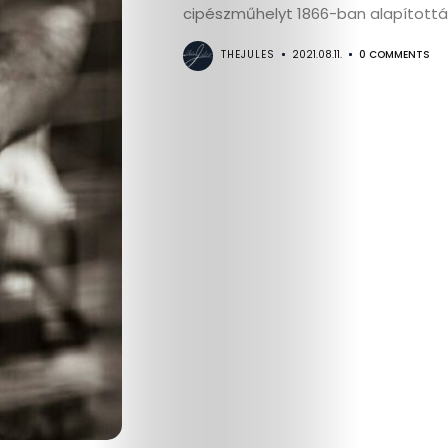
cipészműhelyt 1866-ban alapították,
Interjú
THEJULES
2021.08.11.
0 COMMENTS
Címlapsztorik
Kapcsolat
Search