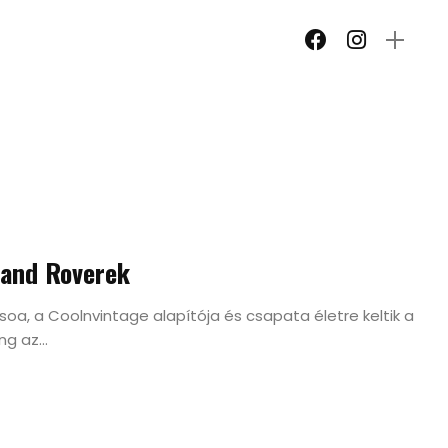
Land Roverek
oa, a Coolnvintage alapítója és csapata életre keltik a
g az...