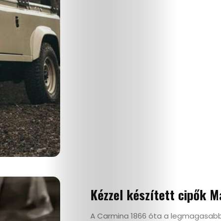
Életmód
Utazás
Dizájn
Divat
Kultúra
Kézzel készített cipők M
Gasztró
A Carmina 1866 óta a legmagasabb 