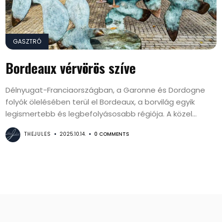
GASZTRÓ
Bordeaux vérvörös szíve
Délnyugat-Franciaországban, a Garonne és Dordogne
folyók ölelésében terül el Bordeaux, a borvilág egyik
legismertebb és legbefolyásosabb régiója. A közel...
THEJULES
2025.10.14.
0 COMMENTS