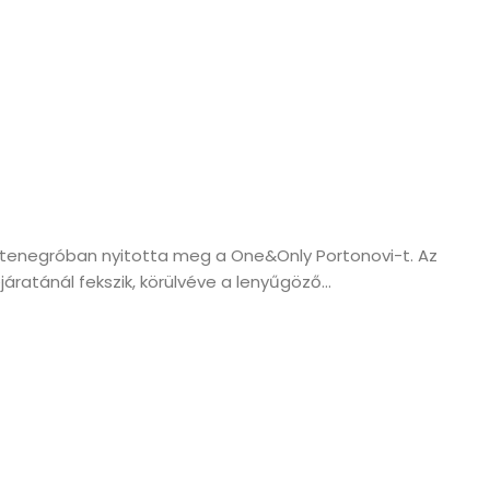
enegróban nyitotta meg a One&Only Portonovi-t. Az
áratánál fekszik, körülvéve a lenyűgöző...