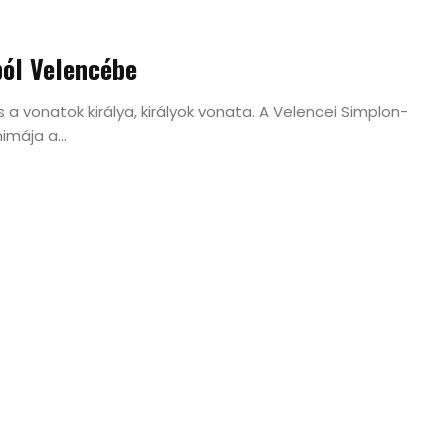
ból Velencébe
s a vonatok királya, királyok vonata. A Velencei Simplon-
imája a...