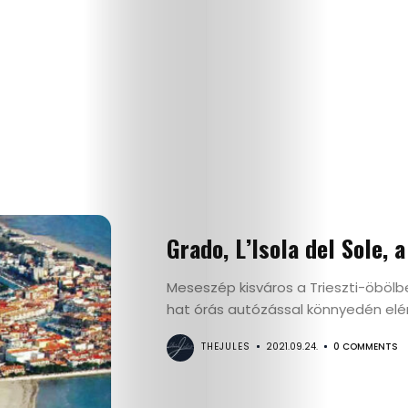
Grado, L’Isola del Sole, 
Meseszép kisváros a Trieszti-öbölb
hat órás autózással könnyedén elérh
THEJULES
2021.09.24.
0 COMMENTS