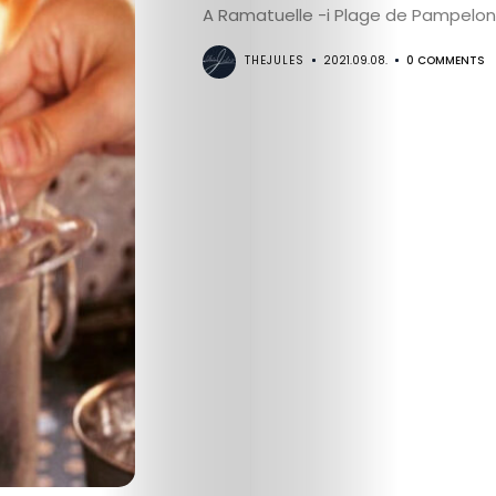
A Ramatuelle -i Plage de Pampelon
THEJULES
2021.09.08.
0 COMMENTS
Életmód
Utazás
Dizájn
Divat