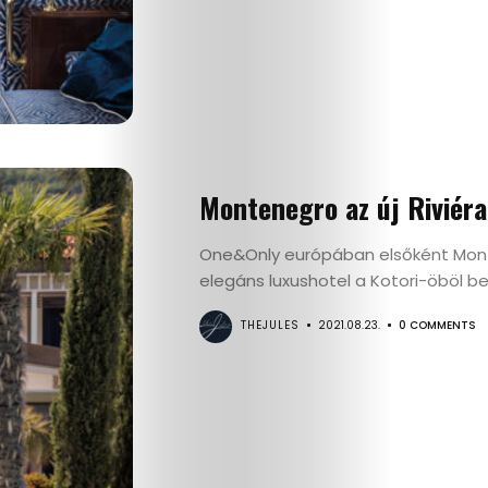
Montenegro az új Riviéra
One&Only európában elsőként Mont
elegáns luxushotel a Kotori-öböl bej
THEJULES
2021.08.23.
0 COMMENTS