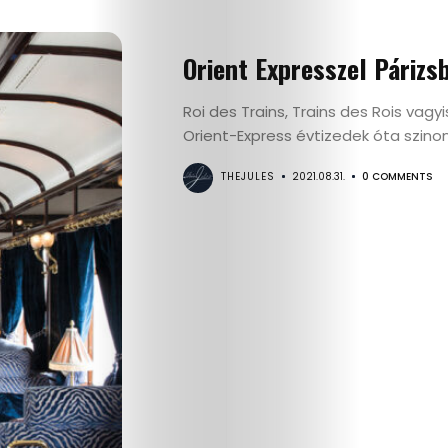
Kultúra
Orient Expresszel Párizs
Gasztró
Roi des Trains, Trains des Rois vagyi
Orient-Express évtizedek óta szinon
Interjú
THEJULES
2021.08.31.
0 COMMENTS
Címlapsztorik
Kapcsolat
Search