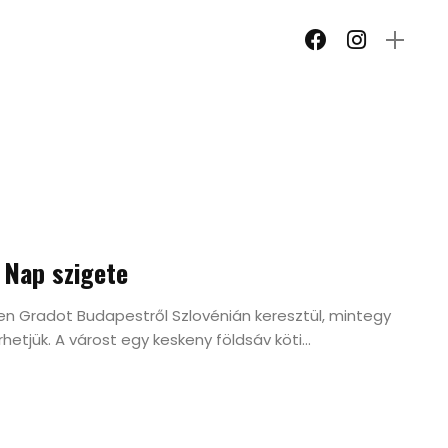
a Nap szigete
en Gradot Budapestről Szlovénián keresztül, mintegy
etjük. A várost egy keskeny földsáv köti...