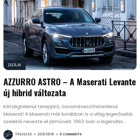
DIZÁJN
AZZURRO ASTRO – A Maserati Levante
új hibrid változata
Kétségtelenül terepjáró, összetéveszthetetlenül
Maserati A Maserati már korábban is a világ legerősebb
szeleiről nevezte el járműveit. 1963-ban a legendás...
THEJULES
2021.08.18.
0 COMMENTS